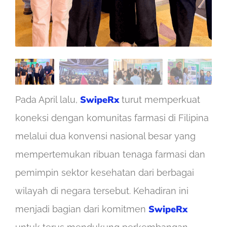
SwipeRx
Pada April lalu,
turut memperkuat
koneksi dengan komunitas farmasi di Filipina
melalui dua konvensi nasional besar yang
mempertemukan ribuan tenaga farmasi dan
pemimpin sektor kesehatan dari berbagai
wilayah di negara tersebut. Kehadiran ini
SwipeRx
menjadi bagian dari komitmen