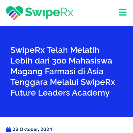
SwipeRx Telah Melatih
Lebih dari 300 Mahasiswa
Magang Farmasi di Asia
Tenggara Melalui SwipeRx
Future Leaders Academy
28 Oktober, 2024